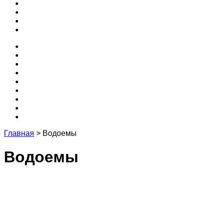
3D
Кухня
Редакция и эксперты
Контакты
Проекты
Программы
Бесплатные
Забор
Крыша
3D
Кухня
Редакция и эксперты
Контакты
Главная
>
Водоемы
Водоемы