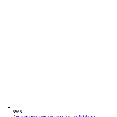
5565
Идеи оформления пруда на даче: 90 фото