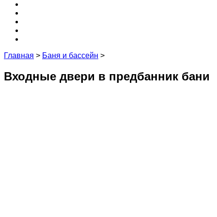
Крыша
3D
Кухня
Редакция и эксперты
Контакты
Главная
>
Баня и бассейн
>
Входные двери в предбанник бани