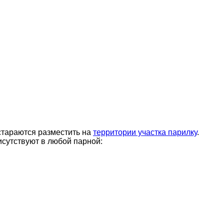
 стараются разместить на
территории участка парилку
.
исутствуют в любой парной: