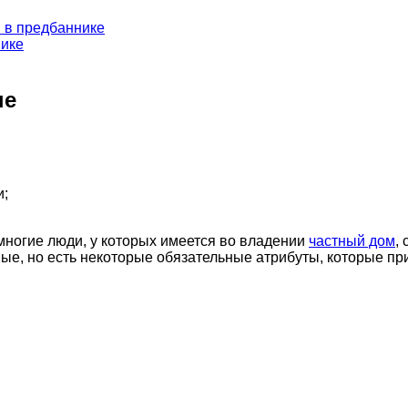
 в предбаннике
нике
не
и;
многие люди, у которых имеется во владении
частный дом
,
ые, но есть некоторые обязательные атрибуты, которые пр