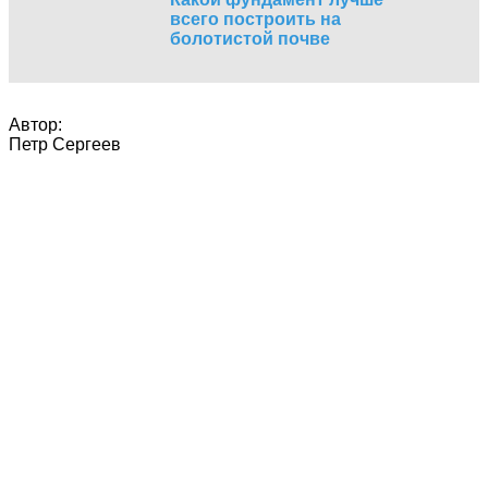
всего построить на
болотистой почве
Автор:
Петр Сергеев