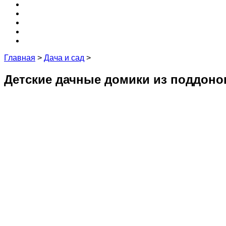
Крыша
3D
Кухня
Редакция и эксперты
Контакты
Главная
>
Дача и сад
>
Детские дачные домики из поддоно