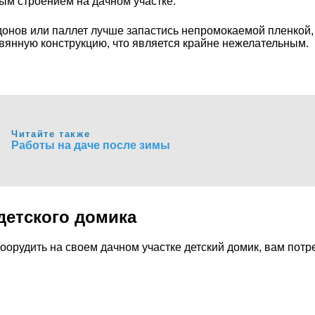
ым строением на дачном участке.
нов или паллет лучше запастись непромокаемой пленкой, по
евянную конструкцию, что является крайне нежелательным.
Читайте также
Работы на даче после зимы
детского домика
оорудить на своем дачном участке детский домик, вам потр