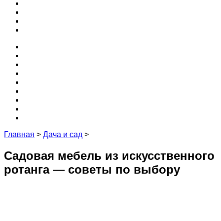
3D
Кухня
Редакция и эксперты
Контакты
Проекты
Программы
Бесплатные
Забор
Крыша
3D
Кухня
Редакция и эксперты
Контакты
Главная
>
Дача и сад
>
Садовая мебель из искусственного
ротанга — советы по выбору