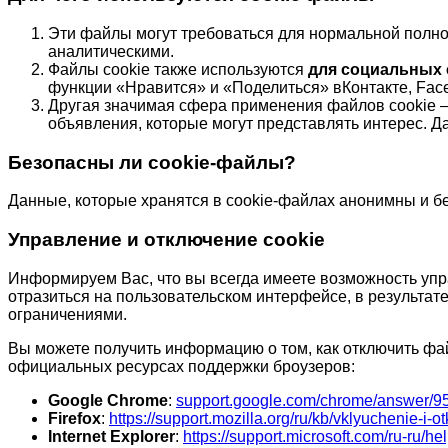
Эти файлы могут требоваться для нормальной полно
аналитическими.
Файлы cookie также используются
для социальных 
функции «Нравится» и «Поделиться» вКонтакте, Face
Другая значимая сфера применения файлов cookie 
объявления, которые могут представлять интерес. 
Безопасны ли cookie-файлы?
Данные, которые хранятся в cookie-файлах анонимны и б
Управление и отключение cookie
Информируем Вас, что вы всегда имеете возможность упра
отразиться на пользовательском интерфейсе, в результат
ограничениями.
Вы можете получить информацию о том, как отключить фай
официальных ресурсах поддержки броузеров:
Google Chrome
:
support.google.com/chrome/answer/9
Firefox
:
https://support.mozilla.org/ru/kb/vklyuchenie-i
Internet Explorer
:
https://support.microsoft.com/ru-ru/