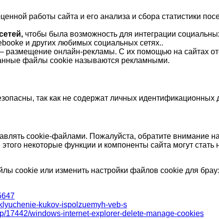
ценной работы сайта и его анализа и сбора статистики по
сетей,
чтобы была возможность для интеграции социальных
booke и других любимых социальных сетях..
— размещение онлайн-рекламы. С их помощью на сайтах от
Данные файлы cookie называются рекламными.
езопасны, так как не содержат личных идентификационных 
влять cookie-файлами. Пожалуйста, обратите внимание на 
е этого некоторые функции и компоненты сайта могут стать
лы cookie или изменить настройки файлов cookie для брау
5647
-otklyuchenie-kukov-ispolzuemyh-veb-s
help/17442/windows-internet-explorer-delete-manage-cookies