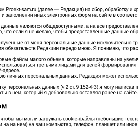
м Proekt-sam.ru (далее — Редакция) на сбор, обработку 
и заполнении иных электронных форм на сайте в соответст
 данные являются общедоступными, а на все предоставлен
ю, что если я не желаю, чтобы предоставленные данные об
олученные от меня персональные данные исключительно тр
ия обязательств Редакции передо мною. Я понимаю, что ра
товые файлы малого объема, которые направлены на увелич
использоваться третьими лицами для целей формирования 
P-адресе.
ю личных персональных данных, Редакция может использов
тку персональных данных (ч.2 ст. 9 152-ФЗ) я могу написав
кты в нем, который я добровольно оставлял ранее на сайте.
ом
о, чтобы мы могли загружать cookie-файлы (небольшие тек
на на нем) на ваш компьютер, телефон, планшет или иное 