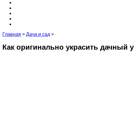
Крыша
3D
Кухня
Редакция и эксперты
Контакты
Главная
>
Дача и сад
>
Как оригинально украсить дачный у