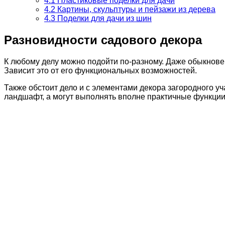
4.1
Пластиковые поделки для дачи
4.2
Картины, скульптуры и пейзажи из дерева
4.3
Поделки для дачи из шин
Разновидности садового декора
К любому делу можно подойти по-разному. Даже обыкновен
Зависит это от его функциональных возможностей.
Также обстоит дело и с элементами декора загородного у
ландшафт, а могут выполнять вполне практичные функции