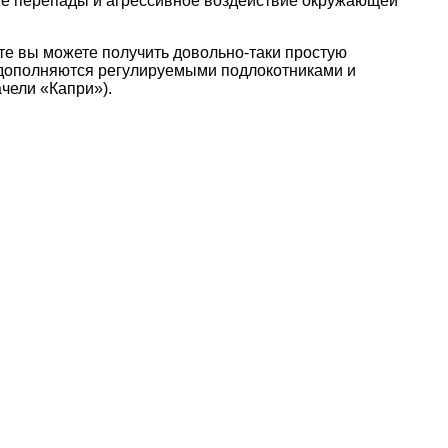
рные перепады и агрессивное воздействие окружающей
те вы можете получить довольно-таки простую
 дополняются регулируемыми подлокотниками и
чели «Капри»).