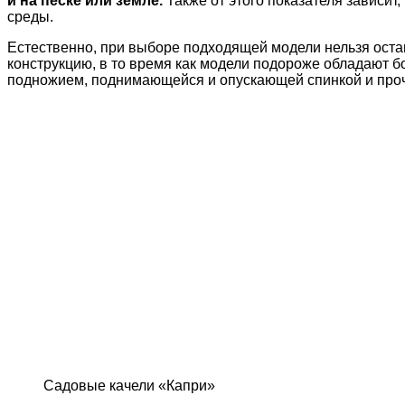
и на песке или земле.
Также от этого показателя зависит
среды.
Естественно, при выборе подходящей модели нельзя оста
конструкцию, в то время как модели подороже обладают 
подножием, поднимающейся и опускающей спинкой и проч
Садовые качели «Капри»