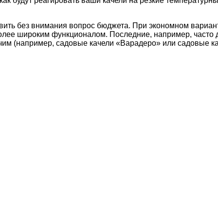
, как будут реагировать ваши качели на резкие температу
вить без внимания вопрос бюджета. При экономном вариан
более широким функционалом. Последние, например, часто
им (например, садовые качели «Варадеро» или садовые ка