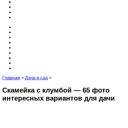
3D
Кухня
Редакция и эксперты
Контакты
Проекты
Программы
Бесплатные
Забор
Крыша
3D
Кухня
Редакция и эксперты
Контакты
Главная
>
Дача и сад
>
Скамейка с клумбой — 65 фото
интересных вариантов для дачи