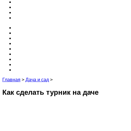
3D
Кухня
Редакция и эксперты
Контакты
Проекты
Программы
Бесплатные
Забор
Крыша
3D
Кухня
Редакция и эксперты
Контакты
Главная
>
Дача и сад
>
Как сделать турник на даче