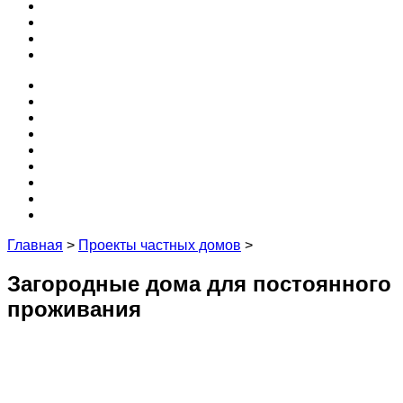
3D
Кухня
Редакция и эксперты
Контакты
Проекты
Программы
Бесплатные
Забор
Крыша
3D
Кухня
Редакция и эксперты
Контакты
Главная
>
Проекты частных домов
>
Загородные дома для постоянного
проживания