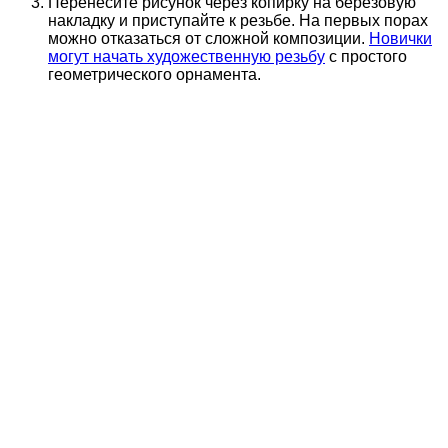
Перенесите рисунок через копирку на берёзовую
накладку и приступайте к резьбе. На первых порах
можно отказаться от сложной композиции.
Новички
могут начать художественную резьбу
с простого
геометрического орнамента.