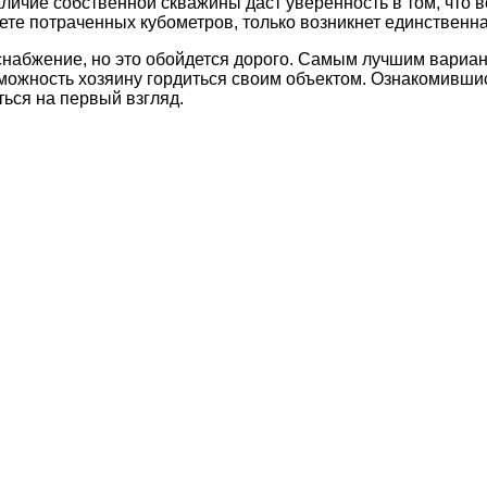
аличие собственной скважины даст уверенность в том, что в
ете потраченных кубометров, только возникнет единственн
оснабжение, но это обойдется дорого. Самым лучшим вариа
можность хозяину гордиться своим объектом. Ознакомившис
ться на первый взгляд.