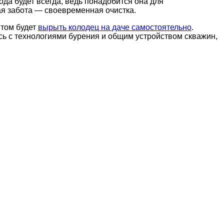
ода будет всегда, ведь понадобится она для
ая забота — своевременная очистка.
нтом будет
вырыть колодец на даче самостоятельно
.
ь с технологиями бурения и общим устройством скважин,