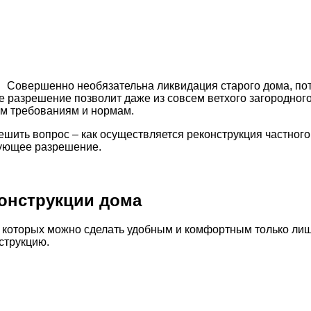
Совершенно необязательна ликвидация старого дома, по
е разрешение позволит даже из совсем ветхого загородног
ем требованиям и нормам.
решить вопрос – как осуществляется реконструкция частног
вующее разрешение.
онструкции дома
которых можно сделать удобным и комфортным только лишь 
струкцию.